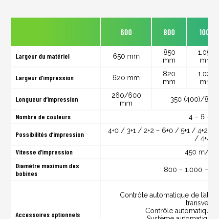
600
800
1000
850
1.050
Largeur du matériel
650 mm
mm
mm
820
1.020
Largeur d’impression
620 mm
mm
mm
260/600
Longueur d’impression
350 (400)/850
mm
Nombre de couleurs
4 – 6 – 8
4+0 / 3+1 / 2+2 – 6+0 / 5+1 / 4+2 / 
Possibilités d’impression
/ 4+4
Vitesse d’impression
450 m/mi
Diamètre maximum des
800 – 1.000 – 1
bobines
Contrôle automatique de l’align
transversa
Contrôle automatique 
Accessoires optionnels
Système automatique 