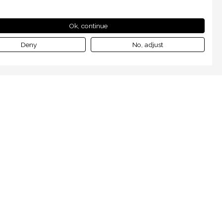
Ok, continue
Deny
No, adjust
us
Mentions légales